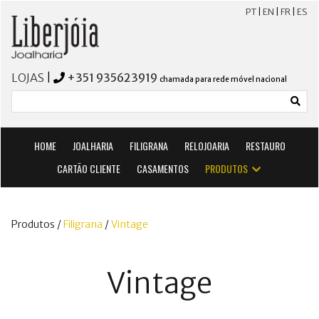
PT
|
EN
|
FR
|
ES
LOJAS
|
+351 935623919
chamada para rede móvel nacional
HOME
JOALHARIA
FILIGRANA
RELOJOARIA
RESTAURO
CARTÃO CLIENTE
CASAMENTOS
PRODUTOS
Produtos /
Filigrana
/
Vintage
Vintage