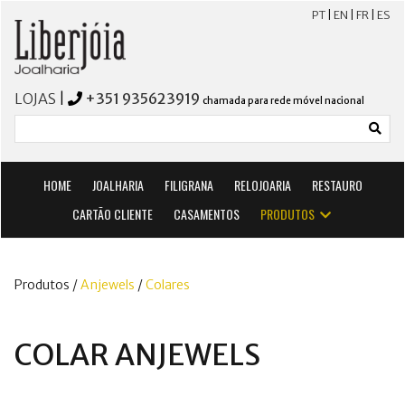
PT
|
EN
|
FR
|
ES
LOJAS
|
+351 935623919
chamada para rede móvel nacional
HOME
JOALHARIA
FILIGRANA
RELOJOARIA
RESTAURO
CARTÃO CLIENTE
CASAMENTOS
PRODUTOS
Produtos /
Anjewels
/
Colares
COLAR ANJEWELS