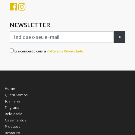
NEWSLETTER
>
Li e concordo com a
Política de Privacidade
Home
Quem Somos
Joalharia
Filigrana
Relojoaria
Casamentos
Produtos
Restauro