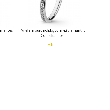
iamantes
Anel em ouro polido, com 42 diamantes
Consulte-nos.
+ Info