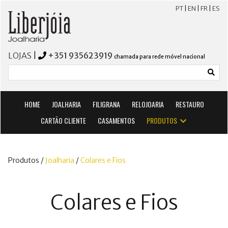
PT
|
EN
|
FR
|
ES
LOJAS
|
+351 935623919
chamada para rede móvel nacional
HOME
JOALHARIA
FILIGRANA
RELOJOARIA
RESTAURO
CARTÃO CLIENTE
CASAMENTOS
PRODUTOS
Produtos /
Joalharia
/
Colares e Fios
Colares e Fios