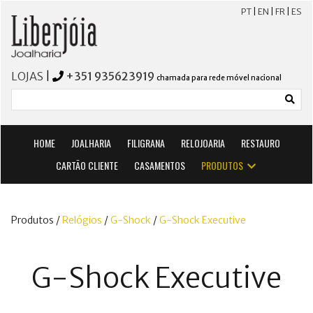
PT
|
EN
|
FR
|
ES
LOJAS
|
+351 935623919
chamada para rede móvel nacional
HOME
JOALHARIA
FILIGRANA
RELOJOARIA
RESTAURO
CARTÃO CLIENTE
CASAMENTOS
PRODUTOS
Produtos /
Relógios
/
G-Shock
/
G-Shock Executive
G-Shock Executive