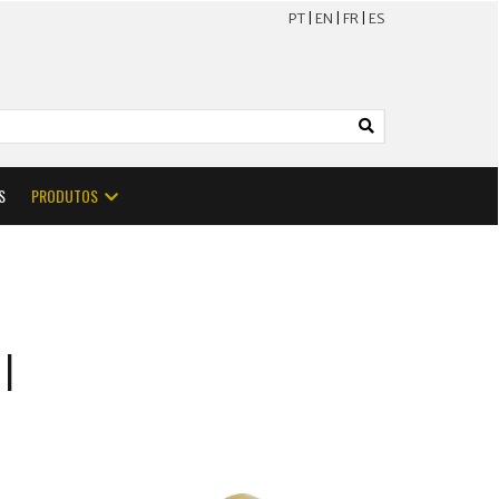
PT
|
EN
|
FR
|
ES
S
PRODUTOS
l