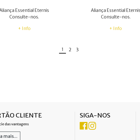
Aliança Essential Eternis
Aliança Essential Eterni
Consulte-nos.
Consulte-nos.
+ Info
+ Info
1
2
3
TÃO CLIENTE
SIGA-NOS
cie das vantagens
a mais...