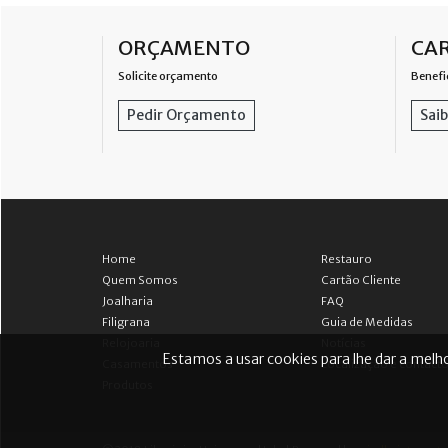
ORÇAMENTO
CAR
Solicite orçamento
Benefi
Pedir Orçamento
Saib
Home
Restauro
Quem Somos
Cartão Cliente
Joalharia
FAQ
Filigrana
Guia de Medidas
Relojoaria
Notícias
Estamos a usar cookies para lhe dar a melho
Casamentos
Localização e contact
Produtos