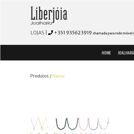
LOJAS
|
+351 935623919
chamada para rede móvel 
HOME
JOALHARI
Produtos /
Hassu