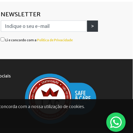
NEWSLETTER
>
Li e concordo com a
Política de Privacidade
ociais
 concorda com a nossa utilização de cookies.