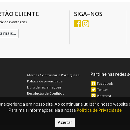
TÃO CLIENTE
SIGA-NOS
cie das vantagens
a mais...
Partilhe nas redes s
Marcas Contrastaria Portuguesa
Política de privacidade
Facebook
Livro de reclamações
Twitter
Resolução de Conflitos
Pinterest
Outros...
r experiência em nosso site. Ao continuar a utilizar o nosso website
os
Para mais informações leia a nossa
Politica de Privacidade
Aceitar