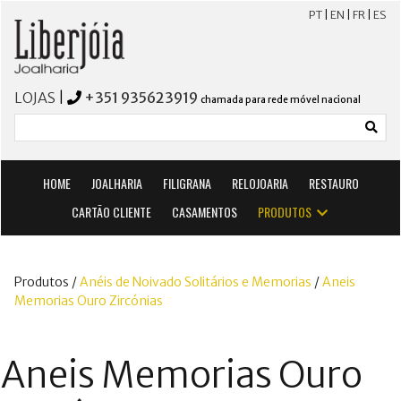
PT
|
EN
|
FR
|
ES
LOJAS
|
+351 935623919
chamada para rede móvel nacional
HOME
JOALHARIA
FILIGRANA
RELOJOARIA
RESTAURO
CARTÃO CLIENTE
CASAMENTOS
PRODUTOS
Produtos /
Anéis de Noivado Solitários e Memorias
/
Aneis
Memorias Ouro Zircónias
Aneis Memorias Ouro