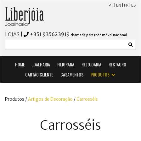
PT
|
EN
|
FR
|
ES
LOJAS
|
+351 935623919
chamada para rede móvel nacional
HOME
JOALHARIA
FILIGRANA
RELOJOARIA
RESTAURO
CARTÃO CLIENTE
CASAMENTOS
PRODUTOS
Produtos /
Artigos de Decoração
/
Carrosséis
Carrosséis