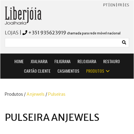
PT
|
EN
|
FR
|
ES
LOJAS
|
+351 935623919
chamada para rede móvel nacional
HOME
JOALHARIA
FILIGRANA
RELOJOARIA
RESTAURO
CARTÃO CLIENTE
CASAMENTOS
PRODUTOS
Produtos /
Anjewels
/
Pulseiras
PULSEIRA ANJEWELS